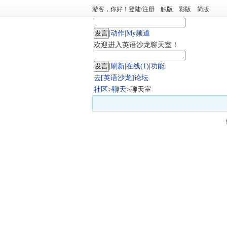
游客，你好！
登陆
/
注册
触版
彩版
简版
|
动作
|
My频道
欢迎进入英语沙龙聊天室！
|
刷新
|
在线(1)
|
功能
去[英语沙龙]论坛
社区
>
聊天
>聊天室