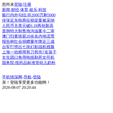
您尚未
登陆
/
注册
新闻
.
财经
.
体育
.
娱乐
.
科技
银行内外勾结:存2000万剩5000
传张近东电商征税提案被采纳
人民币兑美元破6.18再创新高
首例特大制售地沟油案今二审
澳门扫黄抓获20余名内地流莺
报告称红会捐赠量年降近三成
台军打捞出七块幻影战机残骸
上海一幼师用剪刀剪伤7名孩子
女生因口角用电线勒死女司机
国务院:按药品标准管幼儿奶粉
手机情深网
-
导航
-
登陆
亲！登陆享受更多功能哟！
2026-08-07 20:20:44